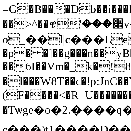
=G�B���Db��i���l1
��>^��ዌ'���૎
o_��l|c���Le
�p� �]��g���n��yB
��6I��Vm�_k�!
�l���W8T��c�!p:JnC��Y�@TYߝ|�h
(F����<�R+U�������
�Tѡge�o�2.����q�
c���)t1����D�