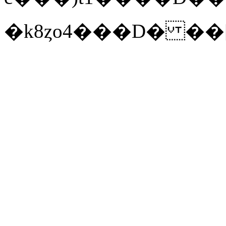
�k8ȥo4���D� ��