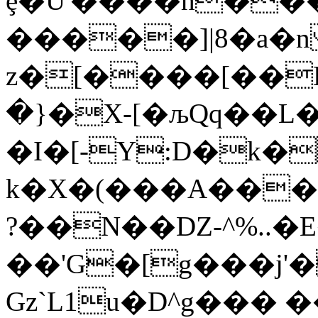
ȩ�U'����h���
�����]|8�a�
z�[����[��E~
�}�X-[�љQq��L
�I�[-Y:D�k�
k�X�(���A���X`���\�#���ܔ~�d���R�<~
?��N��DZ-^%..�
��'G�[g���j'
Gz`L1u�D^g��� 