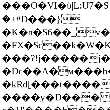
���O�VI�ϋ|L:U7�S
�+#D���}
�K�n�$6��_v�
�FX�$c��k�W�
���?!j�����j�
�Dc��A�м���h
�kRd[���t����
����y�D��� ~����)�0���ۿ�*���6{MM3zK