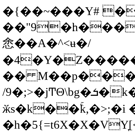
�{��~���Y# �
��"9�׃h���K������4���Y��k���T
悆��A�^<ʉ�/
�4�Y�Z�����RD
�� M��p���
/9�;>�jͲΘ\bg�ܭ�k�w�}
ӂs�k��ۚk,�>;�i
�h�5{=t6X�X�VY͎