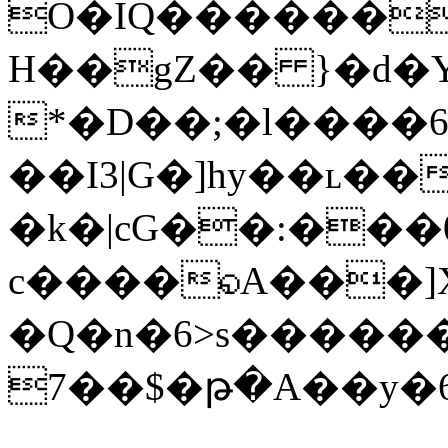
O�IQ��������~ݖ ]O
H��gZ�� }�d�Y
*�D��;�l����6
��I3|G�]hy��ʟ�
�k�|cG��:��
c����◵A���]X
�Q�n�6>s�����