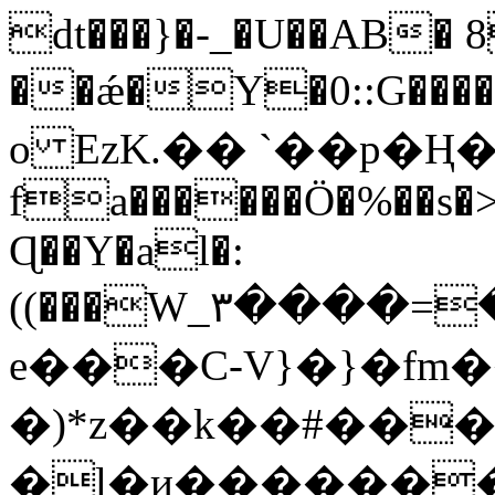
dt���}�-_�U��AB� 8
��ǽ�Y�0::G���
o EzK.�� `��p�Ң�
fa������Ö�%��s�
Ɋ��Y�al�:
((���W_۳����=
e���C-V}�}�fm
�)*z��k��#���>
�l�и���������