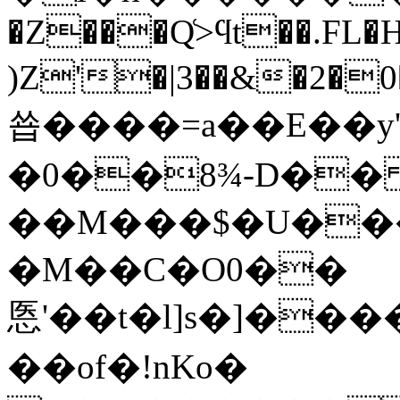
�Z���Q͑>ϥt��.FL�
)Z'�|3��&�2�0
쑙����=a��E��y'�
�0��8¾-D��
��M���$�U���8
�M��C�O0��
悘'��t�l]s�]���
��of�!nKo�