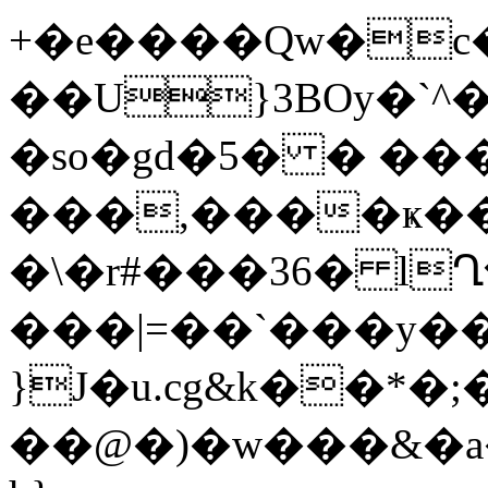
+�e����Qw�c�
��U}3BOy�`^�
�so�gd�5� � ��
���,����ҝ�
�\�r#���36� l
���|=��`���y
}J�u.cg&k��*�
��@�)�w���&�a