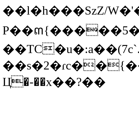
��l�h���SzZ/W�'
P��ຓ{�����5�
��TC�u�:a��(7c`
��s�2�ɾc��{
Ц�-��x��?��