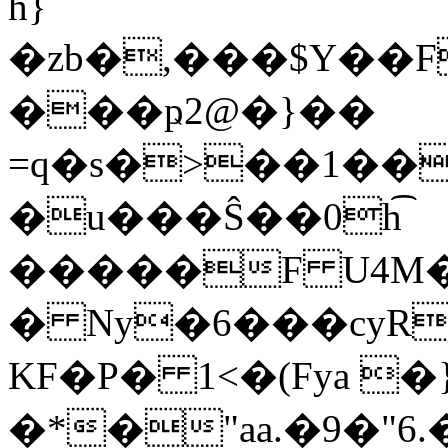
h}
�zb�,���$Y��F
���ҏ2@�}��
=q�s�>��1��
�u���Ŝ��0h͡
�����F U4M�
� Ny�6���cyR���xrGӹ��
KF�P� 1<�(Fya �
�*�"aa.�9�"6