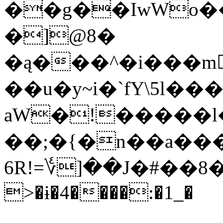
��g��IwWo
�]@8�
�ą���^�i���m􌔌#z���Cލ"��`�
��u�y~i�`fY\5l
aW�!�����l
��;�{�n��a���
6R!=؇]��J�#��8�
>�ɨ�4����:�1_�