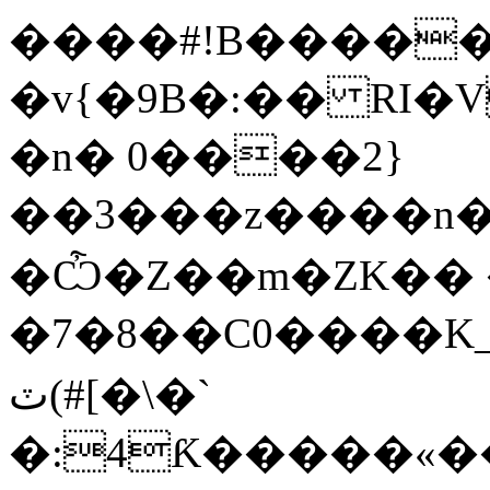
����#!B�����
�v{�9B�:�� RI
�n� 0����2}
��3���z����n�
�Ѽ�Z��m�ZK��
�7�8��C0��
ٽ(#[�\�`
�:4Ƙ�����«���2%lgwv����S�