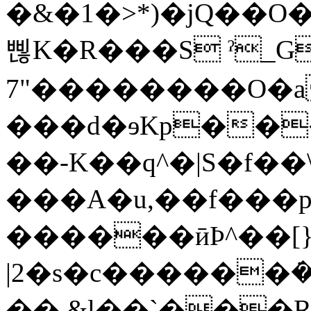
�&�1�>*)�jQ��O
삖K�R���S ˀ_G
7"��������O�a
���d�ɘKp��
��-K��q^�|S�f��
���A�u,��f���p�
������ӣϷ^��[}
|2�s�c������ܿ���%"�
�� &l��`���