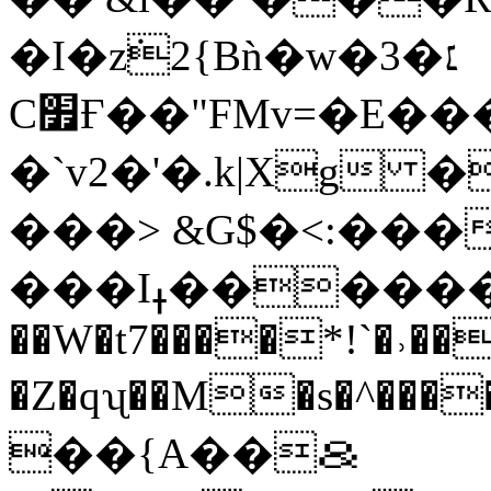
�I�z݁2{Bǹ�w�3�׆
C׿Ғ��"FMv=�E�������.�x|:�~���fb�"|
�`v2�'�.k|Xg 
���> &G$�<:��
���Iߪ�������MZ V�|
��W�t7����*!`�˒��
�Z�qʯ��M�s�^��
��{A��＆