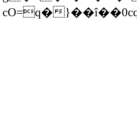
cO=q�}��î��0c