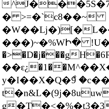
^J���5S�7,
� >=�`c8��~
�W��ǈ�)[�L�
���)~�%WԻ� !U�b䛧
�>�D�j���gH�6R��
��ԑ¿�1��M^��X�
y�I��X�Q�ާ9 �c
t�n&L�(9j�8uu
g�T�<�%�t3�