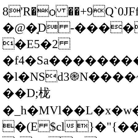
8'R�ѻ ��+9Q`0J
�@�̘D -����
�E5�2
�f4�Sa��������[
�l�NSd3֎N����~
��D;栊
�_h�MVl��L�x�
�(E $cl}�"{