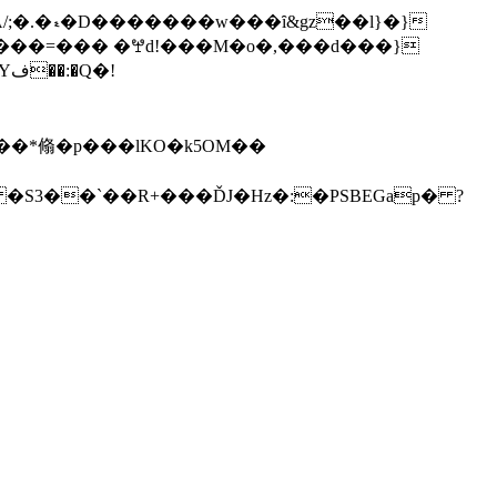
�l}�}
!
��*翛�p���lKO�k5OM��
S3��`��R+���ĎJ�Hz�:�PSBEGap� ?