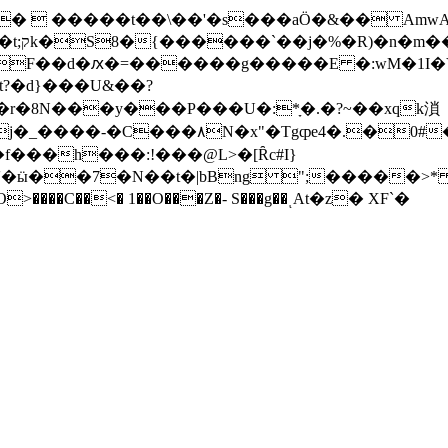
��\��'�s���aÖ�&�� AmwA/;�.�ޑ�D�������w���ȋ&gz�
���}
��d�ԕ�=������g�����E �:wM�1I�Yف��:�Q�
�t?�d}���U&��?
�_����-�C���۸N�x"�Tgȹe4�.�0#
f���h���:!���@L>�[Ȓc#I}
�ӹ��7�N��t�|bBng ";�����>* �
��A5+��7�L4O>����C��<� 1��O���Z�- S���g��ͺAt�z� XF`�