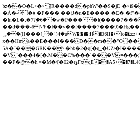
bz��O�L<�> [R����d�phW'��S�jD �>i9��  �����t
�À�- �# �F���.��(J�n�E���� �E� �f"��t;קk�S8�{������`��j�%�R)�n�m����=��� �ꖡd!���M�o�,���d
�]n�L�,�7?ؚ�6��w�P����l(����7���F
��d���-6NѰ�l��v��f����7���9)�Hg�
؃��(H���[˷�꣯4�uW�f���;H�B6l1�+io��ܫz+�r�8N���y���P���U�:*ָ�.�?~��xqk溑
x��Hma��E���I���D��m��"O��j
5A�J���GRK��^ �bb�2�q[�q_�UZ/�I����
�V`���4�[�.M��C%���`���V=���;'
��F�@�h =�M�\[�02�rۋFxqE