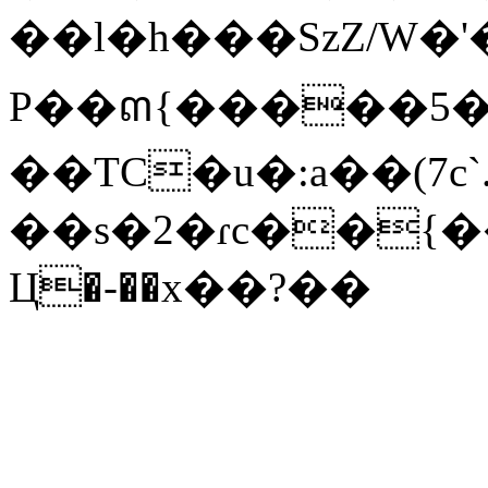
��l�h���SzZ/W�'
P��ຓ{�����5�
��TC�u�:a��(7c`
��s�2�ɾc��{
Ц�-��x��?��