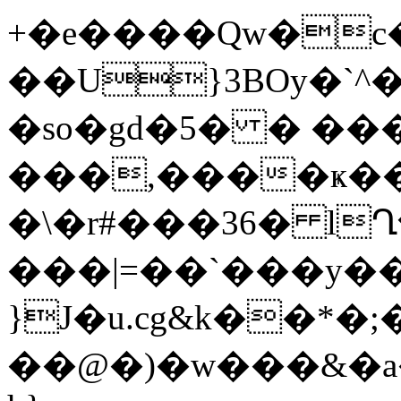
+�e����Qw�c�
��U}3BOy�`^�
�so�gd�5� � ��
���,����ҝ�
�\�r#���36� l
���|=��`���y
}J�u.cg&k��*�
��@�)�w���&�a