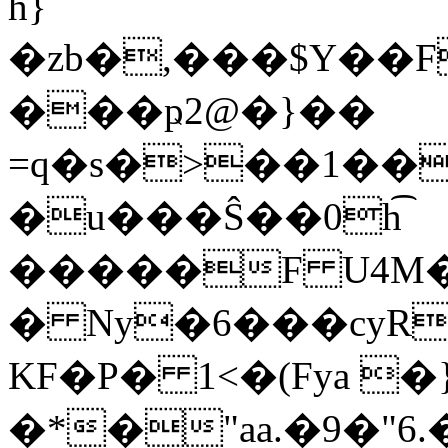
h}
�zb�,���$Y��F
���ҏ2@�}��
=q�s�>��1��
�u���Ŝ��0h͡
�����F U4M�
� Ny�6���cyR���xrGӹ��
KF�P� 1<�(Fya �
�*�"aa.�9�"6