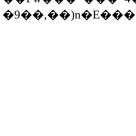
�9��,
��)n�E���