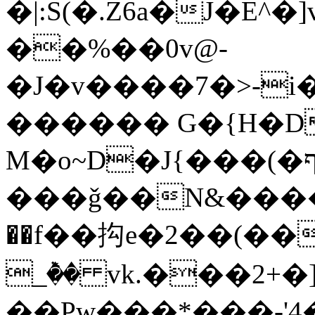
�|:S(�.Z6a�J�E^�
��%��0v@-
�J�v����7�>-
������ G�{H�D
M�o~D�J{���(�ףj��Up�HY[�ƭ��
���ǧ��N&����d���
��f��抅e�2��(��
_ٞ�� vk.���2+�
��Pw���*���-'4