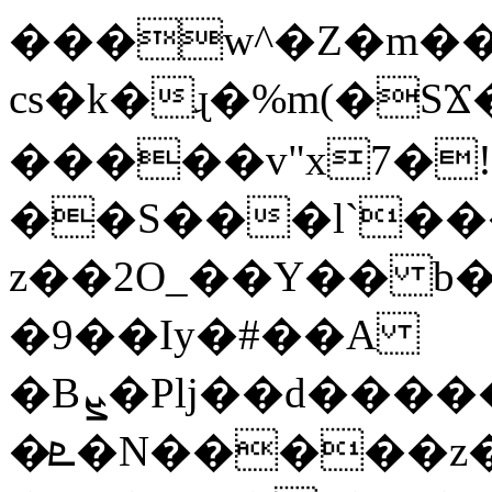
���w^�Z�m��
cs�k�ɻ�%m(�SϪ�g
�����v"x7�!
��S���l`��
z��2O_��Y�� b
�9��Iy�#��A
�Bܨ�Plj��d�
�ܧ�N�����z��������i�x�y$G>�!