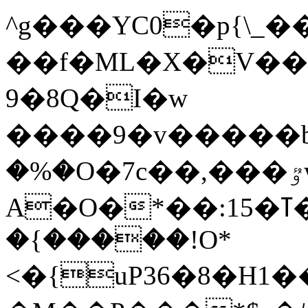
^g���YC0�p{\_��
��f�ML�X�V��t J�2z����?
9�8Q�I�w
����9�v�����
�%�O�7c��,���ٷw8�z0T�vP�����?
A�O�*��:15�ߠ��yB�E�I����Ĳ��%����>�@z��p�<݆iӫ�W��$�y�������λ|K+�l�O�suH��RCt<6�h�h�w}ۢ
�{�����!O*
<�{uP36�8�H1