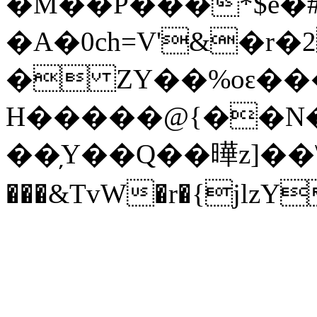
�M��P���*$e�
�A�0ch=V'&�r�2L4�Hߢϝ׭[%�z
� ZY��%oԑ��
H�����@{��N
��̦Y��Q��曄z]��