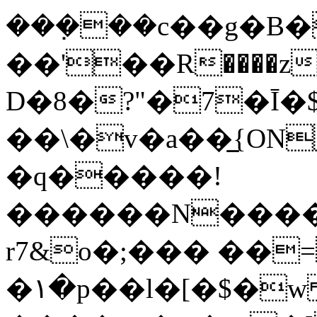
���݀��c��g�B�
��'��R����z
D�8�?"�7�Ī�$
��\�v�a��̲{ON
�q�����!
������N����
r7&o�;��� ��
�١�p��l�[�$�w f�"��<~֨�E���������D�5[��U��k�5�=tuN�3Lv���F����B.'��C������U����]�bY_��|