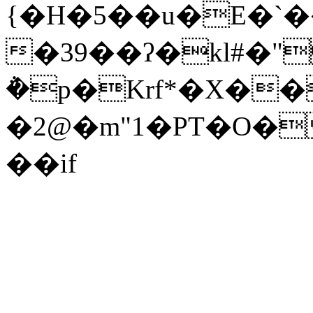
{�H�5��u�E�`
�39��ʔ�kl#�
݅�p�Krf*�X�
�2@�m"1�PT�O�
��if