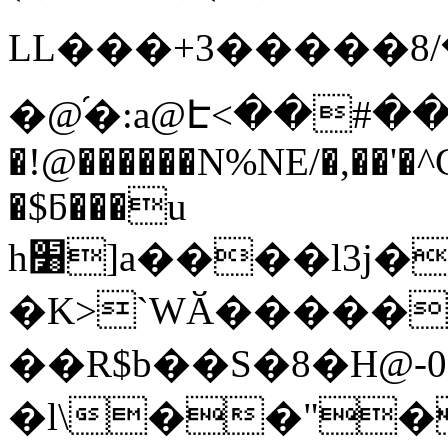
LL���+3�����ڥ��/8T�D}>%bUK �
�@֜�:a@Է<��#��
�!@������N%NE/�,��'�^C
�$ƃ���u
h׸]a����l3j�E�;�o��`�UE�����F����-
�K>`WӐ�����
��R$b��S�8�H@-0
�l\��"�