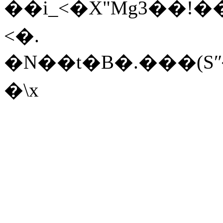
��i_<�X"Mg3�
<�.
�N��t�B�.���(Sʺ
�\x