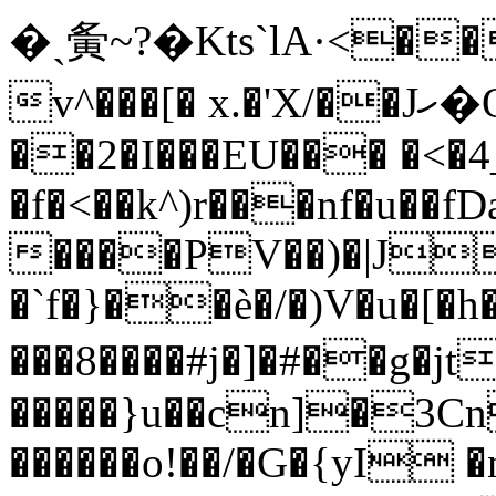
�ˏ夤~?�Kts`lA·<��
v^���[� x.�'X/��Jހ�O1R���
��2�I���EU��� �<�
�f�<��k^)r���nf�u��f
����PV��)�|J
�`f�}��è�/�)V�u�[�
���8����#j�]�#��g�jt�I��׶
�����}u��cn]�3C
������o!��/�G�{yI 