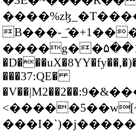
����%zɮ_�T���
B���-_҄�+1���
����g��۵��1~8
�D���uX�8YY�fy��,�)�
���37:QE�
�V��|M2��2��:ޚ��0���&�9�f'�Q=,�b�ȯ�v�%
<�����5��w[
���I�`)�j����