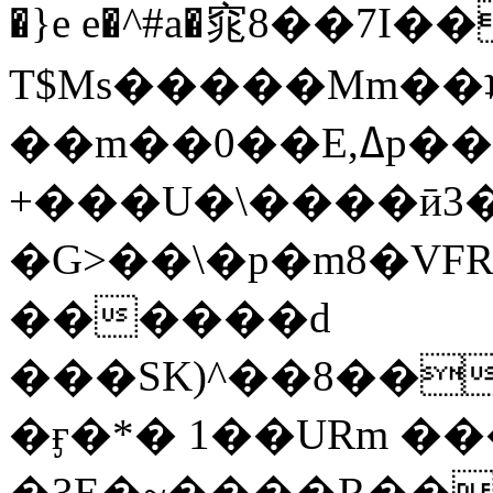
�}e e�^#a�窕8��7I�
T$Ms�����Mm��ʇ
��m��0��E,ߡp���x?
+���U�\����ӣ3�
�G>��\�p�m8�VF
������d
���SK)^��8���^�%
�ӻ�*� 1��URm �
�3E�~����R��