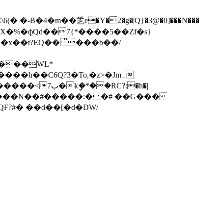
��G���X�%�фQd��7{*����5��Zf�s}
�x��t?EQ�� ̽���b��/
 ���WL*
h��C6Q?3�To,�z>�Jm۔
QF?#� ��d��[�d�DW/