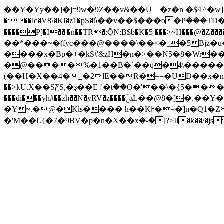
��Y�Yy��]�j=9w�9Z��v&��U�z�n �$4|^�w]
���lc�V8\�Kl�z1�pS�ΰ��v��$���o�Pۜ���TD�G����S��W�׹��2МE !h�xWܩJ�%8����-�Z\6(� �-B
����P]�I��|�n��TR�:ǬN:B$b�K�5 ���>~H���@
��*���~�(fyc���@����\��<�_�5Bjz�
����x�Bp�+�kS#&zH�n�>��N5�8�Wr��
�@����%�1��B�`��q�4\�����"
(��H�X��4�_�2lE��R�==�UD��x�n�
��>kU.X��SƸS,�ҙ��Eٵ�tؒ��O�'��\�{5����u+�3�֐��|�)q�ɯ�c�4N�s����������<7ب�kީ�*��RC?:�h�|
���di���yh#��zh��N�yRV�z����ؓݭL��@8�]�.��Y�Cj�[�mOQ�$Jy���+#��U��᜶_k�'��rG�����N��#�����:��# ��G���
�Y~.�͕@�Kls���� h��KͰ�=�]n�Q1�Z����
�'M��L{�7�9BV�p�n�X��x۬�-�[?>Il�k��/�js