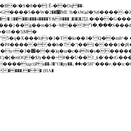
�B�/�S�8��| Ӗ-��Oq��-
�4�m��乯e�Y�2�g�|Q}�3@�0]���N���
�Z����/�:1����h���4����Y&8��� ;�l�[�2ΣL�ʵ�֬
u���}��g��m�S�~M��3Դ�,���S���d
�1I\��5|M�
5�q�X���h)r�3�T�kr��3�' Q��m8^�
P#�������h�7�"|��{����}�jR����
պci)Pa��-J�"O�py��؎��r�5H"���e.��u:�
����.�� (HA�