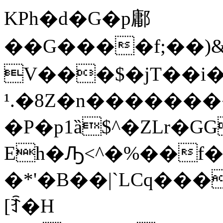
KPh�d�G�p鄘
�� G����f;��)&cde�Z�Q��
V���$�jT��i
¹.�8Z�n�������
�P�p1ȁ$^�ZLr�GG�s�A���s9c�0A�
Eh�Ԡ<^�%��f
�*'�B��|`LCq��
[ꆇ�H