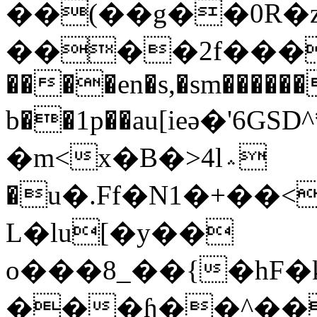
��(��g��0R�
����2f����
����en�s,�sm������
b��1p��au[ieә�
�m<x�B�>4l؞
�u�.Ff�N1�+��
L�lu[�y��
o���8_��{�h
F�
���ɧ��^��