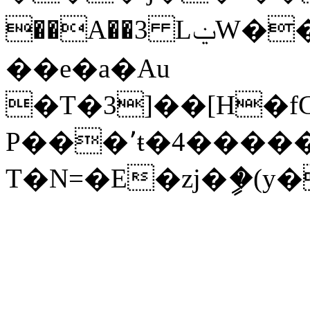
��A��3 LݔW���Z�孺bs�
��e�a�Au
�T�3]��[H�fG
Р���٬ŧ�4�������=q]��ݧ�yh`v�w���,��9�XU�]i]�1A�\�քaU��*i����6[�G���ٶ+f��H6`�;Idǥ��L8��M#���UNRX*���N�eF��1�N4���:$��D��ec�K�-
T�N=�E�zj�ީ�(y�