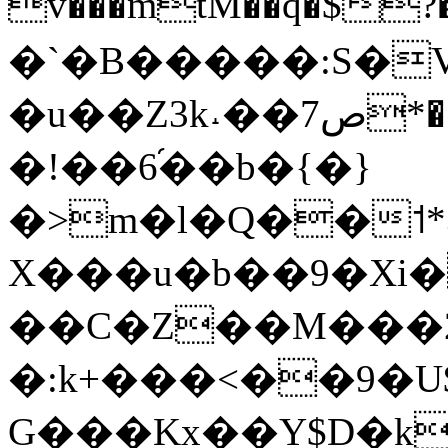
v���mtM��q�$?
�`�B�����:S�
�u��Z3k˔��7ص*��*�]�'v�N�����Oڝʳ�L�CR
�!��6֜��b�{�}
�>m�l�Q��˦*
Х���u�b��9�Xi
��C�Z��M���2'
�:k+���<��9�
G���Kx��Y$D�k