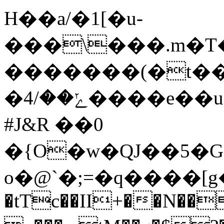
H��a/�1[�u-
�
��\���.m�T�2�|
�������(�t��
�ݺ��/4����e��u��,�����U��+���]F��� -
#J&R ��0
�{O�w�QJ��
5�
o�@`�;=�q����[
�tTc��II+��N��