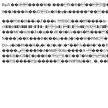
BȿaY��x����$0�-���N�R���5꺃�-ݨ�K��:�L���V��1KCJ�
9��
J���#b��d55De�H�ʞ�s�����༠����
���Φ�H��c�Z���k ?DbC|��i�����&~�
cS�I�dd��N��� ��+�˭�\�+ �|m�})�L�sr��}NX,�(Z
���MO�m3tl�Zn�)q��:dE�9�Ue��؟:4�� ����6��Ճw1�MЖ��)1����S�U�a�h�#z�h6�9��T�j*�`���p��-
N���'ҙ��K���B�[��ky��:I�5��W�PlMC
D2ސj�d�P0��H�ݸ�iˊ�2�z�\:�*��s��8�"��'B�������s�ĴR7"���cJ�]��$�qN᠀�K�n*�����^R
����ڥ���$�rI�MdfKB|c����X+���{?�pDF@t0�~��+#���rU)��w���(8H��N��}n
��KB�rG$�Ӷ�p��H�?c E�U��7�M�y &
��k����֢to�������iN8&j��f_.�_��