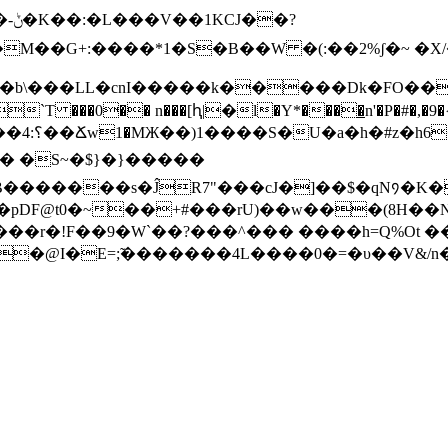
�?
M��G+:����*1�S�B��W �(:��2%ʃ�~ �
b\���LL�cnI�����k�����Dk�FO��f�
��̄`T ���0�� n���[ԧ|�l�Y*����̲n'�P�#�,�
�� �S~�$}�}�����
[���r�!F��9�W`��?���^��� ����h=Q%O
�@I�E=;̃�������4L����0�=�υ��V&/n��